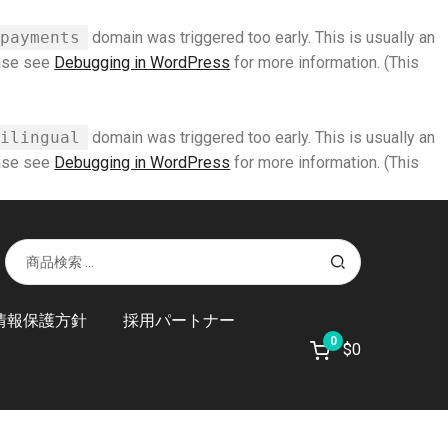
payments
domain was triggered too early. This is usually an
ease see
Debugging in WordPress
for more information. (This
ilingual
domain was triggered too early. This is usually an
ease see
Debugging in WordPress
for more information. (This
検
検
索
索
対
象:
情報保護方針
採用パートナー
0
$
0