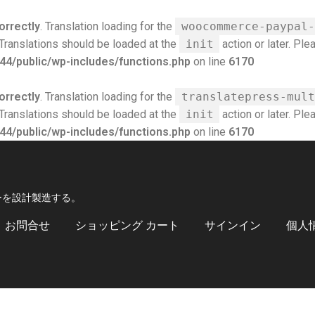
orrectly
. Translation loading for the
woocommerce-paypal-
 Translations should be loaded at the
init
action or later. Pl
4/public/wp-includes/functions.php
on line
6170
orrectly
. Translation loading for the
translatepress-mult
 Translations should be loaded at the
init
action or later. Pl
4/public/wp-includes/functions.php
on line
6170
ーを設計製造する。
お問合せ
ショッピング カート
サインイン
個人