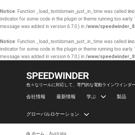
Notice
: Function _load_textdomain_just_in_time was called
inc
indicator for some code in the plugin or theme running too early.
message was added in version 6.7.0.) in
/www/speedwinder_84
Notice
: Function _load_textdomain_just_in_time was called
inc
indicator for some code in the plugin or theme running too early.
message was added in version 6.7.0.) in
/www/speedwinder_84
SPEEDWINDER
Skip
Skip
色々なリールに対応して、専門的な電動ラインワインダ
to
to
会社情報
最新情報
学ぶ
製品
navigation
content
グローバルロケーション
ホーム
Australia