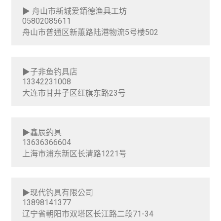
中國
m
l
▶ 舟山市新城爱銆德渔具工坊
e
d
05802085611
沙烏地阿拉伯
n
m
舟山市普通区新蕙路陆港物流5号楼502
u
e
泰國
n
u
▶子非鱼钓具店
新加坡
13342231008
大连市甘井子区红旗东路23号
阿拉伯聯合大公國
E
大洋洲
▶鑫辰釣具
13636366604
x
上海市浦东新区长清路1221号
p
E
非洲
a
x
n
p
E
美洲
d
▶现代钓具有限公司
a
x
13898141377
c
n
p
歐洲
辽宁省朝阳市双塔区长江路二段71-34
h
d
a