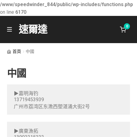
/www/speedwinder_844/public/wp-includes/functions.php
on line
6170
速爾達
0
Skip
Skip
M
e
to
to
n
關於速爾達
navigation
content
首頁
中國
u
最新消息
中國
E
學習知識
x
▶嘉明海钓
p
所有產品
13719453939
a
广州市荔湾区东漖西塱湛涌大街2号
n
聯絡我們
d
c
購物車
▶廣東漁拓
h