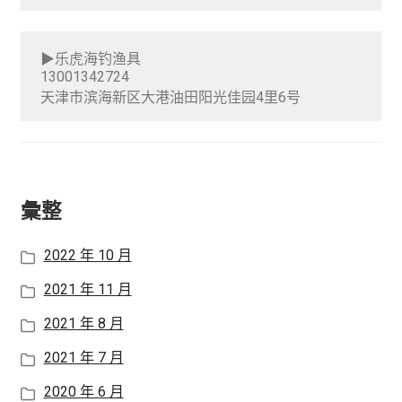
i
c
n
l
h
d
▶乐虎海钓渔具
d
i
c
13001342724
m
l
h
天津市滨海新区大港油田阳光佳园4里6号
e
d
i
n
m
l
u
e
d
n
m
u
e
彙整
n
u
2022 年 10 月
2021 年 11 月
2021 年 8 月
2021 年 7 月
2020 年 6 月