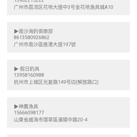
13902215222
i
广州市荔湾区花地大道中3号金花地渔具城A10
會員登入
l
d
隱私權政策
m
▶南沙海釣俱樂部
e
8613580926862
招募合作夥伴
n
广州市南沙區進港大道197號
u
E
經銷據點
x
▶ 假日釣具
p
E
亞洲
13958160988
a
x
杭州市上城区光复路149号边(解放路口)
n
p
台灣
d
a
c
n
菲律賓
▶神鷹漁具
h
d
15666098177
i
c
山東省威海市環翠區瀋陽中路20-4
馬來西亞
l
h
d
i